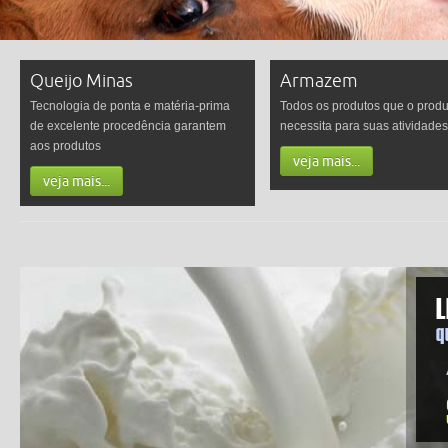
Queijo Minas
Armazem
Tecnologia de ponta e matéria-prima
Todos os produtos que o produ
de excelente procedência garantem
necessita para suas atividades 
aos produtos
veja mais...
veja mais...
L
q