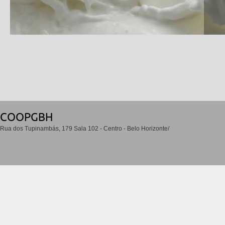
COOPGBH
Rua dos Tupinambás, 179 Sala 102 - Centro - Belo Horizonte/